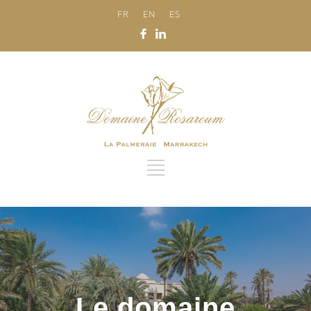
FR
EN
ES
Le domaine