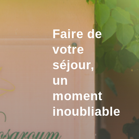
Faire de
votre
séjour,
un
moment
inoubliable