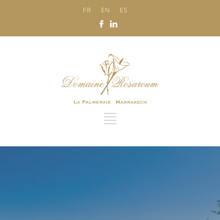
FR
EN
ES