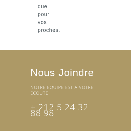
que
pour
vos
proches.
Nous Joindre
NOTRE EQUIPE EST A VOTRE
ECOUTE
+ 212 5 24 32
88 98