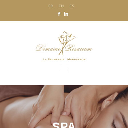
FR
EN
ES
SPA