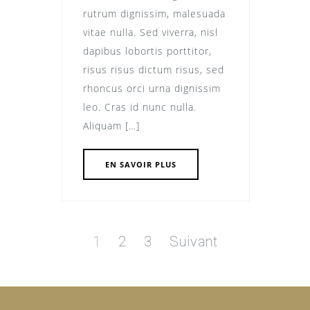
rutrum dignissim, malesuada
vitae nulla. Sed viverra, nisl
dapibus lobortis porttitor,
risus risus dictum risus, sed
rhoncus orci urna dignissim
leo. Cras id nunc nulla.
Aliquam […]
EN SAVOIR PLUS
Pagination
des
Page
Page
Page
1
2
3
Suivant
publications